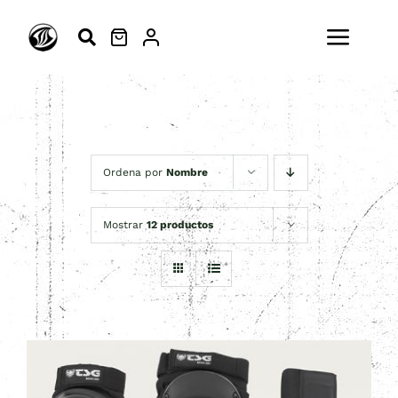
Saltar
al
Toggl
contenido
Navig
ESCUELA
SURFSKATE
Ordena por
Nombre
SURF
Mostrar
12 productos
MODA
ACTIVIDADES
BLOG