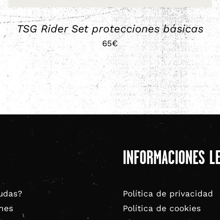
EN
LA
PÁGINA
TSG Rider Set protecciones básicas
DE
65
€
PRODUCTO
INFORMACIONES L
udas?
Política de privacidad
nes
Política de cookies