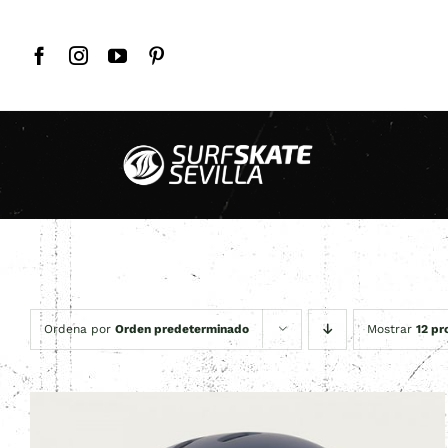
Saltar
al
contenido
Ordena por
Orden predeterminado
Mostrar
12 pr