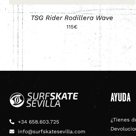
EN
LA
PÁGINA
TSG Rider Rodillera Wave
DE
115
€
PRODUCTO
AYUDA
¿Tienes d
+34 658.603.725
Devolucio
info@surfskatesevilla.com