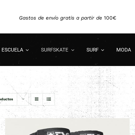
Envíos a toda Europa
Gastos de envío gratis a partir de
¿Cómo elegir un
SurfSkate
?
100€
ESCUELA
SURFSKATE
SURF
MODA
oductos