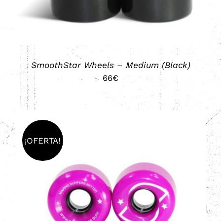
SmoothStar Wheels – Medium (Black)
66
€
¡OFERTA!
AÑADIR AL CARRITO
/
DETALLES