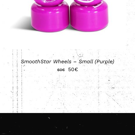
SmoothStar Wheels – Small (Purple)
El
El
50
€
60
€
precio
precio
original
actual
era:
es:
60€.
50€.