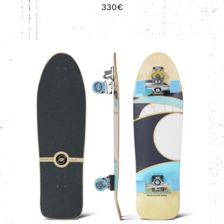
330
€
AÑADIR AL CARRITO
/
DETALLES