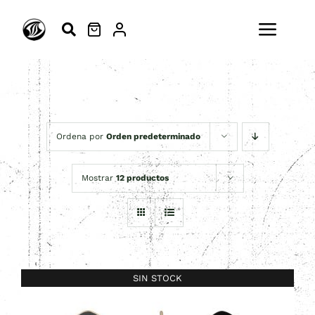
Saltar
al
Toggl
contenido
Navig
ESCUELA
SURFSKATE
Ordena por
Orden predeterminado
SURF
Mostrar
12 productos
MODA
ACTIVIDADES
SIN STOCK
BLOG