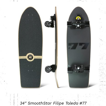
Valorado
AÑADIR AL CARRITO
/
DETALLES
con
5.00
de 5
34″ SmoothStar Filipe Toledo #77