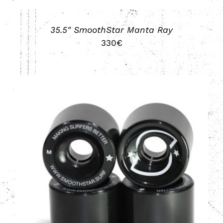
35.5″ SmoothStar Manta Ray
330
€
AÑADIR AL CARRITO
/
DETALLES