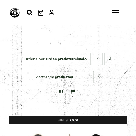
Saltar
al
Toggl
contenido
Navig
ESCUELA
SURFSKATE
Ordena por
Orden predeterminado
SURF
Mostrar
12 productos
MODA
ACTIVIDADES
SIN STOCK
BLOG