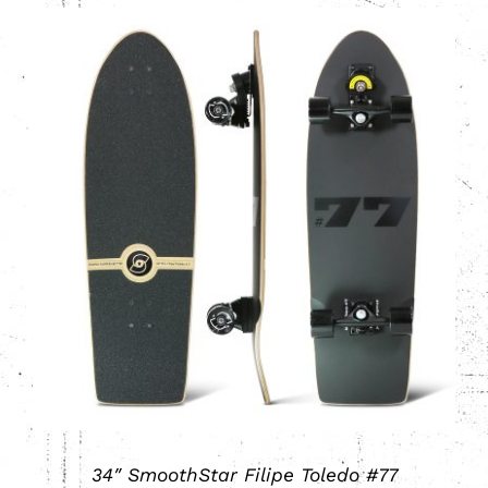
Valorado
AÑADIR AL CARRITO
/
DETALLES
con
5.00
de 5
34″ SmoothStar Filipe Toledo #77