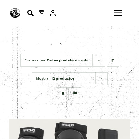
Saltar
al
Toggl
contenido
Navig
ESCUELA
SURFSKATE
Ordena por
Orden predeterminado
SURF
Mostrar
12 productos
MODA
ACTIVIDADES
BLOG