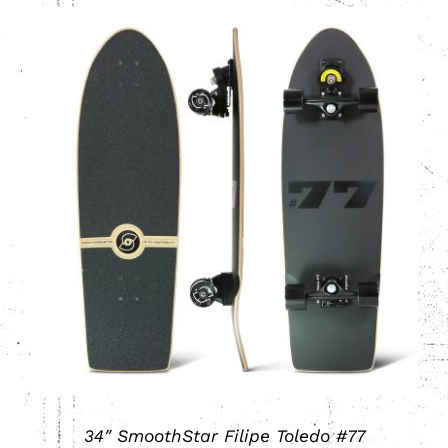
Valorado
AÑADIR AL CARRITO
/
DETALLES
con
5.00
de 5
34″ SmoothStar Filipe Toledo #77