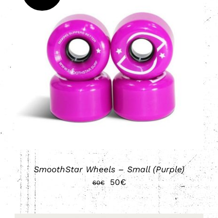
AÑADIR AL CARRITO
/
DETALLES
SmoothStar Wheels – Small (Purple)
El
El
50
€
60
€
precio
precio
original
actual