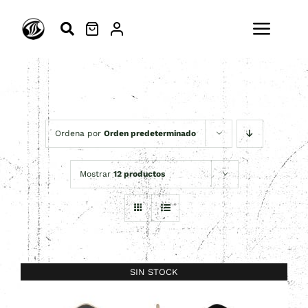
Saltar
al
Toggl
contenido
Navig
ESCUELA
SURFSKATE
Ordena por
Orden predeterminado
SURF
Mostrar
12 productos
MODA
ACTIVIDADES
SIN STOCK
BLOG