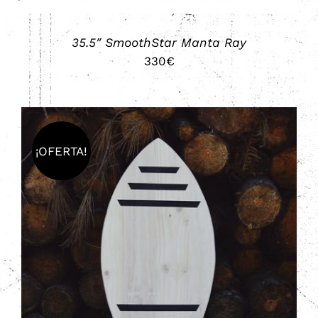
35.5″ SmoothStar Manta Ray
330
€
¡OFERTA!
ESTE
SELECCIONAR OPCIONES
/
DETALLES
PRODUCTO
TIENE
MÚLTIPLES
VARIANTES.
LAS