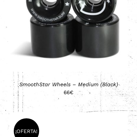
AÑADIR AL CARRITO
/
DETALLES
SmoothStar Wheels – Medium (Black)
66
€
¡OFERTA!