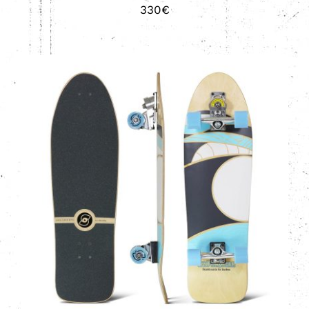
330
€
AÑADIR AL CARRITO
/
DETALLES