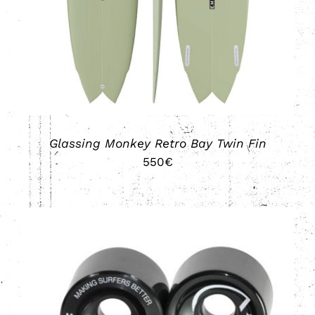
TIENE
MÚLTIPLES
VARIANTES.
LAS
OPCIONES
SE
PUEDEN
ELEGIR
EN
LA
Glassing Monkey Retro Bay Twin Fin
PÁGINA
550
€
DE
PRODUCTO